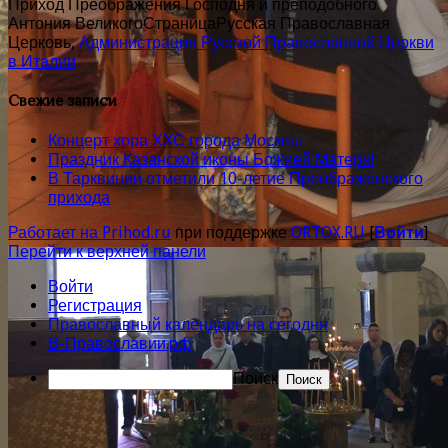
Приход Преображения Господня и преподобного
Антония Великого
Страница
Русская Православная
Церковь,
Администрация Русской Православной Церкви
в Италии
Свежие записи
Концерт хора ХХС города Москвы
Праздник Казанской иконы Божией Матери!
В Тарквинии отметили 10-летие Преображенского
прихода
Работает на Prihod.ru
при поддержке
ORTOX.RU
[
Войти
]
Перейти к верхней панели
Войти
Регистрация
Православный календарь на сегодня
В-Православии.рф
Поиск