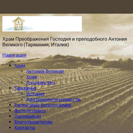
Храм Преображения Господня и преподобного Антония
Великого (Тарквиния, Италия)
Навигация
Храм
Антоний Великий
Храм
Духовенство
Тарквиния
История
Достопримечательности
Расписание богослужений
Фотолетопись
Паломникам
Благотворителям
Контакты