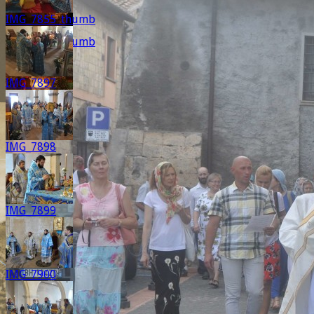
IMG_7855_thumb
IMG_2603_thumb
IMG_7897
IMG_7898
IMG_7899
IMG_7900