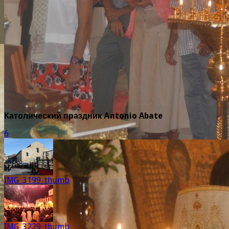
Католический праздник Аntonio Abate
6
IMG_3199_thumb
IMG_3229_thumb