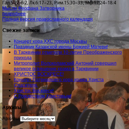
Гал.5:22-6:2, Лк.6:17–23, Рим.15:30–33, Мф.17:24–18:4
Мысли Феофана Затворника
подробнее
Полная версия православного календаря
Свежие записи
Концерт хора ХХС города Москвы
Праздник Казанской иконы Божией Матери!
В Тарквинии отметили 10-летие Преображенского
прихода
Митрополит Волоколамский Антоний совершил
великое освящение храма в Тарквинии
ХРИСТОС ВОСКРЕСЕ!
Концерт Патриаршего хора храма Христа
Спасителя.
Христос Воскресе!
С Рождеством Христовым!
Архивы
Архивы