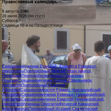
Православный календарь
8 августа 2026
26 июля 2026 (по ст.ст.)
Суббота
Седмица 10-я по Пятидесятнице
Священномученики Ермолай , Ермипп и Ермократ,
пресвитеры
Преподобный Моисей Угрин (венгр),
Печерский
Преподобномученица Параскева
Римская
Священномученик Сергий Стрельников,
пресвитер
Преподобный Геронтий
Афонский
Священномученик Ермипп Никомидийский,
пресвитер
Священномученик Ермократ Никомидийский,
пресвитер
Священномученик Ермолай Никомидийский,
пресвитер
Мученица Ореозила
Феодосий Кавказский,
иеросхимонах
Преподобный Исаакий Святогорский