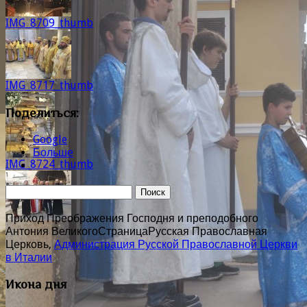
IMG_8709_thumb
IMG_8717_thumb
Поделиться:
Google
Больше
IMG_8724_thumb
Приход Преображения Господня и преподобного
Антония Великого
Страница
Русская Православная
Церковь,
Администрация Русской Православной Церкви
в Италии
Икона дня