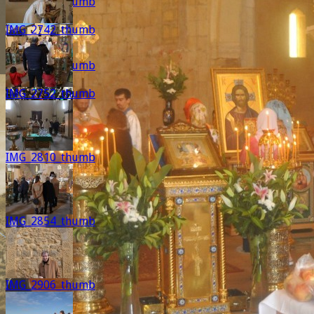
IMG_9662_thumb
IMG_2742_thumb
IMG_9667_thumb
IMG_2752_thumb
IMG_2810_thumb
IMG_2854_thumb
IMG_2906_thumb